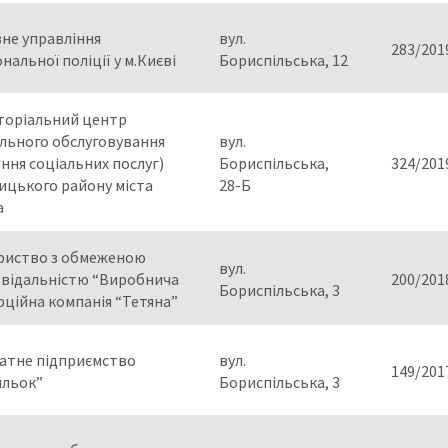
не управління
вул.
283/201
нальної поліції у м.Києві
Бориспільська, 12
торіальний центр
льного обслуговування
вул.
ння соціальних послуг)
Бориспільська,
324/201
ицького району міста
28-Б
а
риство з обмеженою
вул.
овідальністю “Виробнича
200/201
Бориспільська, 3
ційна компанія “Тетяна”
атне підприємство
вул.
149/201
ильок”
Бориспільська, 3