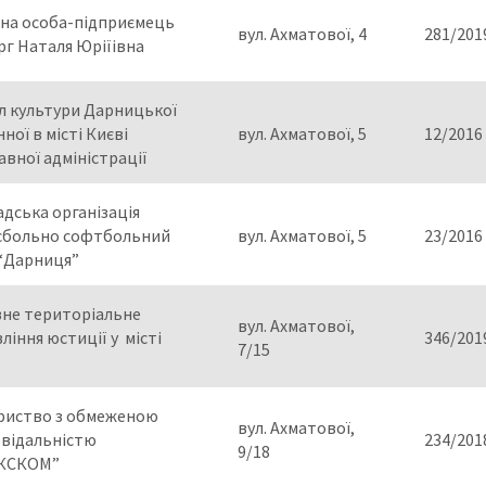
чна особа-підприємець
вул. Ахматової, 4
281/201
г Наталя Юріїівна
л культури Дарницької
ної в місті Києві
вул. Ахматової, 5
12/2016
вної адміністрації
дська організація
сбольно софтбольний
вул. Ахматової, 5
23/2016
 “Дарниця”
вне територіальне
вул. Ахматової,
ління юстиції у місті
346/201
7/15
риство з обмеженою
вул. Ахматової,
овідальністю
234/201
9/18
КСКОМ”