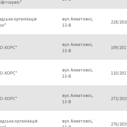
іфтсервіс”
дська організація
вул. Ахматової,
218/201
ро”
13-В
вул. Ахматової,
О-ХОРС”
109/201
13-В
вул. Ахматової,
О-ХОРС”
110/201
13-В
вул. Ахматової,
О-ХОРС”
273/201
13-В
дська організація
вул. Ахматової,
276/201