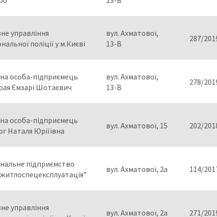
ро”
13-В
не управління
вул. Ахматової,
287/201
нальної поліції у м.Києві
13-В
чна особа-підприємець
вул. Ахматової,
278/201
рая Ємзарі Шотаєвич
13-В
чна особа-підприємець
вул. Ахматової, 15
202/201
г Наталя Юріїівна
нальне підприємство
вул. Ахматової, 2а
114/201
вжитлоспецексплуатація”
не управління
вул. Ахматової, 2а
271/201