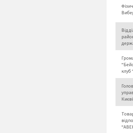
Фізи
Вибер
Відді
район
держа
Грома
“Бей
клуб
Голо
управ
Києві
Това
відп
“АВЕ