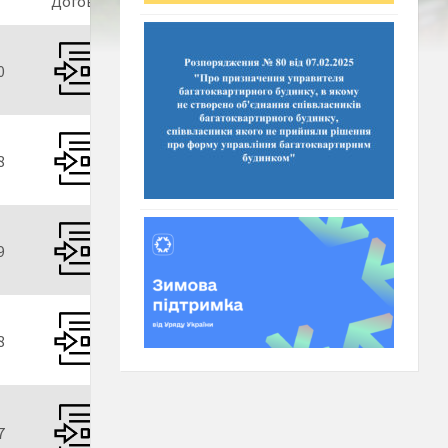
Договір
0
8
9
8
7