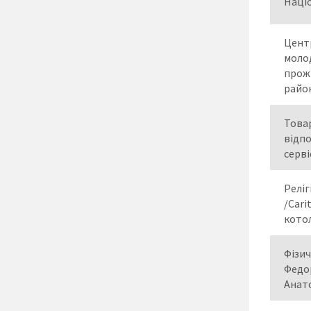
Націо
Центр
моло
прож
район
Това
відп
серві
Реліг
/Cari
котол
Фізи
Федо
Анат