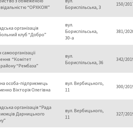
риство з обмеженою
вул.
150/201
овідальністю “ОРХКОМ”
Бориспільська, 3
вул.
дська організація
Бориспільська,
381/202
больний клуб “Добро”
30-а
 самоорганізації
вул.
лення “Комітет
342/201
Бориспільська, 36
орайону “Рембаза”
чна особа-підприємець
вул. Вербицького,
300/201
енко Вікторія Олегівна
11
дська організація “Рада
вул. Вербицького,
риємців Дарницького
327/201
11
ну”