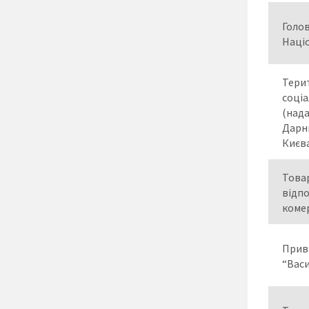
Голов
Націо
Тери
соціа
(нада
Дарн
Києв
Това
відп
комер
Прив
“Вас