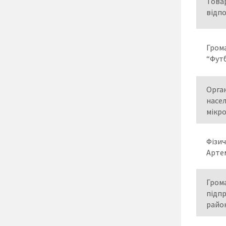
Това
відп
Грома
“Фут
Орган
насе
мікр
Фізи
Артем
Грома
підп
райо