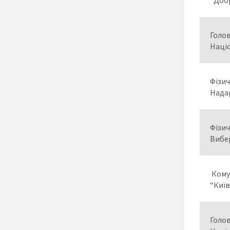
“Доб
Голов
Націо
Фізи
Нада
Фізи
Вибер
Кому
“Киї
Голов