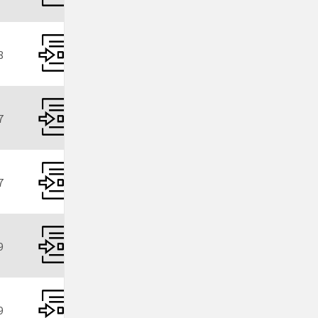
8
7
7
9
9