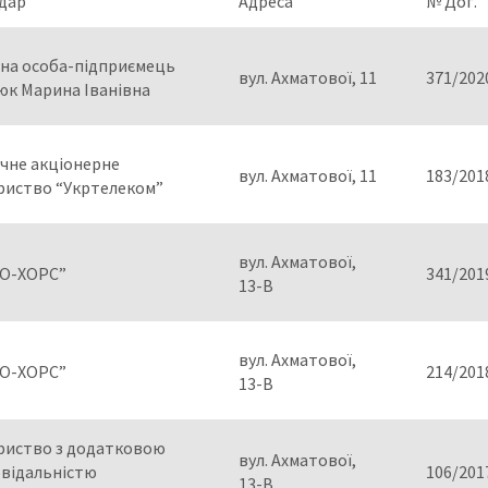
дар
Адреса
№ Дог.
чна особа-підприємець
вул. Ахматової, 11
371/202
юк Марина Іванівна
чне акціонерне
вул. Ахматової, 11
183/201
риство “Укртелеком”
вул. Ахматової,
О-ХОРС”
341/201
13-В
вул. Ахматової,
О-ХОРС”
214/201
13-В
риство з додатковою
вул. Ахматової,
овідальністю
106/201
13-В