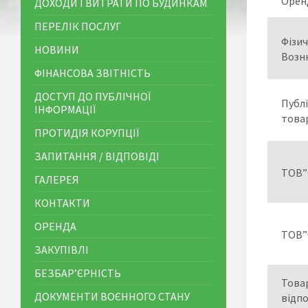
Орен
ДОХОДИ І ВИТРАТИ ПО БУДИНКАМ
ПЕРЕЛІК ПОСЛУГ
Фізи
НОВИНИ
Возн
ФІНАНСОВА ЗВІТНІСТЬ
ДОСТУП ДО ПУБЛІЧНОЇ
Публі
ІНФОРМАЦІЇ
това
ПРОТИДІЯ КОРУПЦІЇ
ЗАПИТАННЯ / ВІДПОВІДІ
ТОВ”
ГАЛЕРЕЯ
КОНТАКТИ
ОРЕНДА
ТОВ”
ЗАКУПІВЛІ
БЕЗБАР’ЄРНІСТЬ
Това
ДОКУМЕНТИ ВОЄННОГО СТАНУ
відп