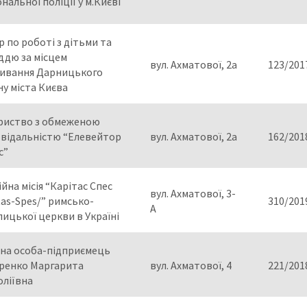
нальної поліції у м.Києві
 по роботі з дітьми та
ддю за місцем
вул. Ахматової, 2а
123/201
ивання Дарницького
у міста Києва
риство з обмеженою
овідальністю “Елевейтор
вул. Ахматової, 2а
162/201
с”
ійна місія “Карітас Спес
вул. Ахматової, 3-
tas-Spes/” римсько-
310/201
А
ицької церкви в Україні
чна особа-підприємець
ренко Маргарита
вул. Ахматової, 4
221/201
оліївна