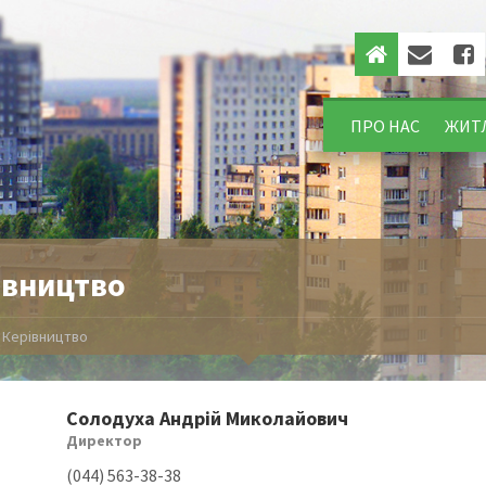
ПРО НАС
ЖИТ
івництво
/
Керівництво
Солодуха Андрій Миколайович
Директор
(044) 563-38-38