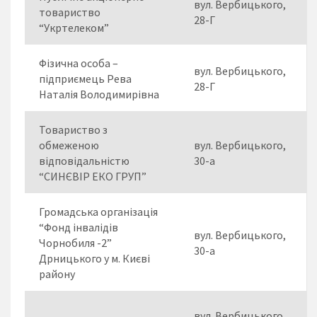
вул. Вербицького,
товариство
28-Г
“Укртелеком”
Фізична особа –
вул. Вербицького,
підприємець Рева
28-Г
Наталія Володимирівна
Товариство з
обмеженою
вул. Вербицького,
відповідальністю
30-а
“СИНЄВІР ЕКО ГРУП”
Громадська організація
“Фонд інвалідів
вул. Вербицького,
Чорнобиля -2”
30-а
Дрницького у м. Києві
району
вул. Вербицького,