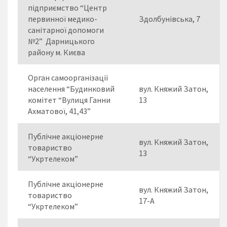
підприємство “Центр
первинної медико-
Здолбунівська, 7
санітарної допомоги
№2” Дарницького
району м. Києва
Орган самоорганізації
населення “Будинковий
вул. Княжий Затон,
комітет “Вулиця Ганни
13
Ахматової, 41,43”
Публічне акціонерне
вул. Княжий Затон,
товариство
13
“Укртелеком”
Публічне акціонерне
вул. Княжий Затон,
товариство
17-А
“Укртелеком”