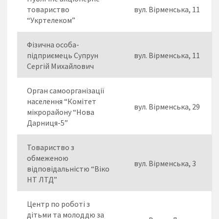
товариство
вул. Вірменська, 11
“Укртелеком”
Фізична особа-
підприємець Супрун
вул. Вірменська, 11
Сергій Михайлович
Орган самоорганізації
населення “Комітет
вул. Вірменська, 29
мікрорайону “Нова
Дарниця-5”
Товариство з
обмеженою
вул. Вірменська, 3
відповідальністю “Віко
НТ ЛТД”
Центр по роботі з
дітьми та молоддю за