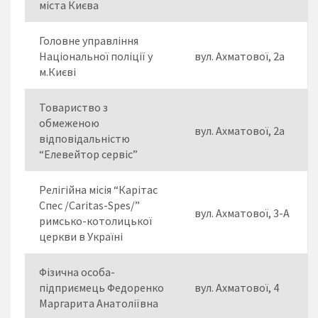
міста Києва
Головне управління
Національної поліції у
вул. Ахматової, 2а
м.Києві
Товариство з
обмеженою
вул. Ахматової, 2а
відповідальністю
“Елевейтор сервіс”
Релігійна місія “Карітас
Спес /Caritas-Spes/”
вул. Ахматової, 3-А
римсько-котолицької
церкви в Україні
Фізична особа-
підприємець Федоренко
вул. Ахматової, 4
Маргарита Анатоліївна