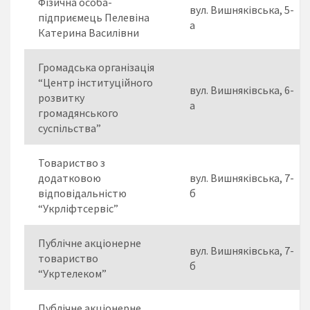
Фізична особа-
вул. Вишняківська, 5-
підприємець Пелевіна
а
Катерина Василівни
Громадська організація
“Центр інституційного
вул. Вишняківська, 6-
розвитку
а
громадянського
суспільства”
Товариство з
додатковою
вул. Вишняківська, 7-
відповідальністю
б
“Укрліфтсервіс”
Публічне акціонерне
вул. Вишняківська, 7-
товариство
б
“Укртелеком”
Публічне акціонерне