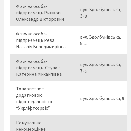
Фізична особа-
вул. Здолбунівська,
підприємець Рижков
3-в
Олександр Вікторович
Фізична особа-
вул. Здолбунівська,
підприємець Рева
5-а
Наталія Володимирівна
Фізична особа-
вул. Здолбунівська,
підприємець Ступак
7-а
Катерина Михайлівна
Товариство з
додатковою
вул. Здолбунівська, 9
відповідальністю
“Укрліфтсервіс”
Комунальне
некомерційне