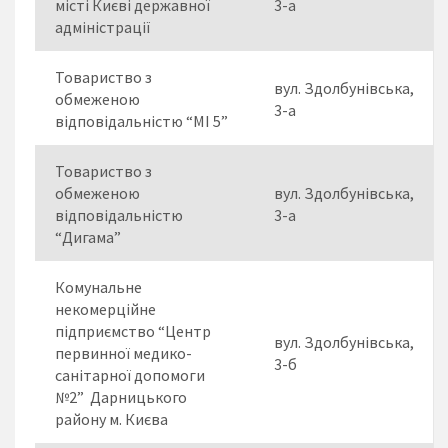
місті Києві державної
3-а
адміністрації
Товариство з
вул. Здолбунівська,
обмеженою
3-а
відповідальністю “МІ 5”
Товариство з
обмеженою
вул. Здолбунівська,
відповідальністю
3-а
“Дигама”
Комунальне
некомерційне
підприємство “Центр
вул. Здолбунівська,
первинної медико-
3-б
санітарної допомоги
№2” Дарницького
району м. Києва