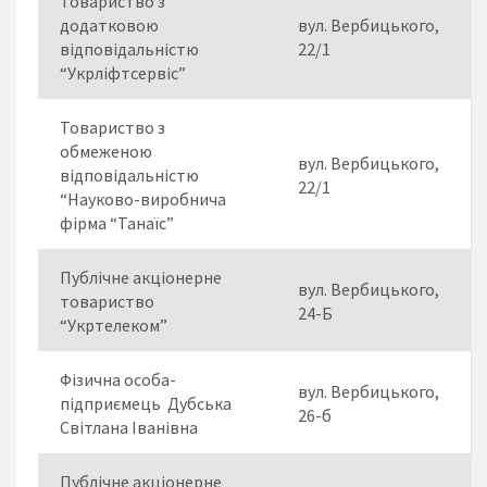
Товариство з
додатковою
вул. Вербицького,
відповідальністю
22/1
“Укрліфтсервіс”
Товариство з
обмеженою
вул. Вербицького,
відповідальністю
22/1
“Науково-виробнича
фірма “Танаїс”
Публічне акціонерне
вул. Вербицького,
товариство
24-Б
“Укртелеком”
Фізична особа-
вул. Вербицького,
підприємець Дубська
26-б
Світлана Іванівна
Публічне акціонерне