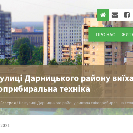
ПРО НАС
ЖИТ
вулиці Дарницького району виїх
гоприбиральна техніка
/
Галерея
/
На вулиці Дарницького району виїхала снігоприбиральна техн
/2021