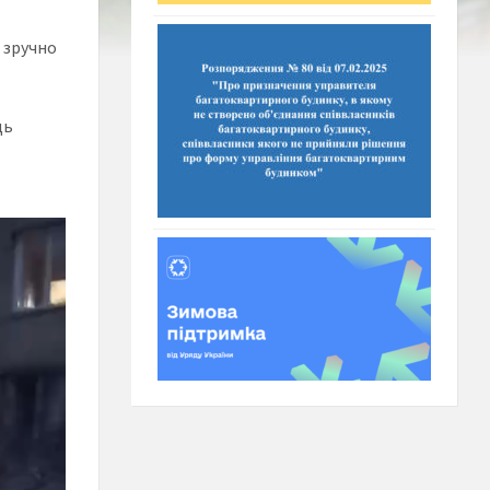
 зручно
ць