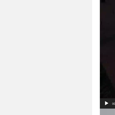
00
Відеопр