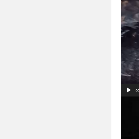
00
Відеопр