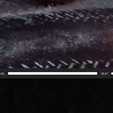
:00
00:07
огравач