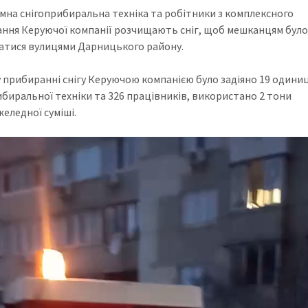
мна снігоприбиральна техніка та робітники з комплексного
ння Керуючої компанії
розчищають сніг, щоб мешканцям було
атися вулицями Дарницького району.
у прибиранні снігу Керуючою компанією було задіяно 19 одини
ибиральної техніки
та 326 працівників, використано 2 тони
еледної суміші.
огравач