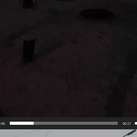
:00
00:17
огравач