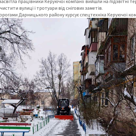
засвітла працівники Керуючої компанії вийшли на підзвітні те
истити вулиці і тротуари від снігових заметів.
орогами Дарницького району курсує спецтехніка Керуючої ком