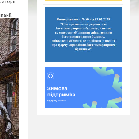
риторії,
панії.