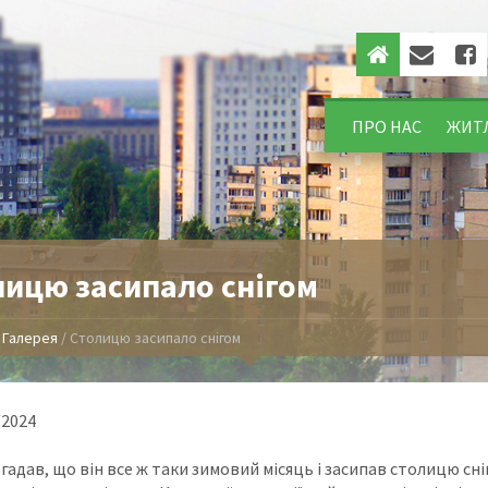
ПРО НАС
ЖИТ
лицю засипало снігом
/
Галерея
/
Столицю засипало снігом
/2024
адав, що він все ж таки зимовий місяць і засипав столицю сні