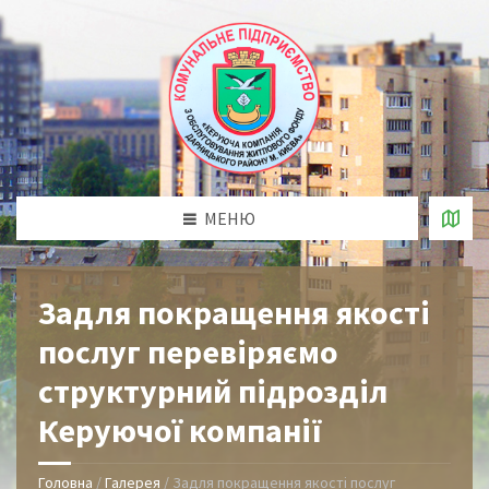
МЕНЮ
Задля покращення якості
послуг перевіряємо
структурний підрозділ
Керуючої компанії
Головна
/
Галерея
/
Задля покращення якості послуг