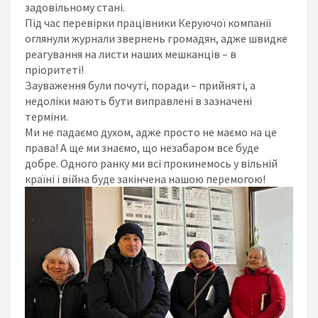
задовільному стані.
Під час перевірки працівники Керуючої компанії
оглянули журнали звернень громадян, адже швидке
реагування на листи наших мешканців – в
пріоритеті!
Зауваження були почуті, поради – прийняті, а
недоліки мають бути виправлені в зазначені
терміни.
Ми не падаємо духом, адже просто не маємо на це
права! А ще ми знаємо, що незабаром все буде
добре. Одного ранку ми всі прокинемось у вільній
країні і війна буде закінчена нашою перемогою!