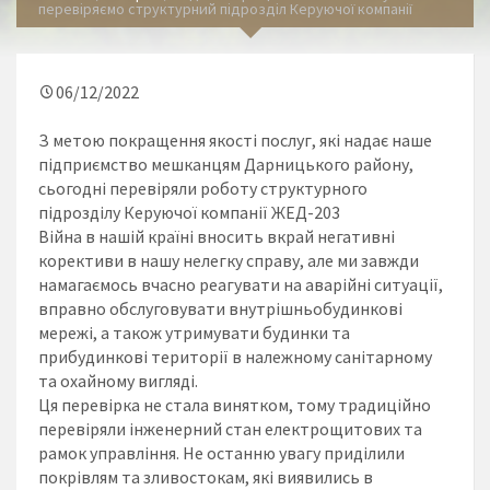
перевіряємо структурний підрозділ Керуючої компанії
06/12/2022
З метою покращення якості послуг, які надає наше
підприємство мешканцям Дарницького району,
сьогодні перевіряли роботу структурного
підрозділу Керуючої компанії ЖЕД-203
Війна в нашій країні вносить вкрай негативні
корективи в нашу нелегку справу, але ми завжди
намагаємось вчасно реагувати на аварійні ситуації,
вправно обслуговувати внутрішньобудинкові
мережі, а також утримувати будинки та
прибудинкові території в належному санітарному
та охайному вигляді.
Ця перевірка не стала винятком, тому традиційно
перевіряли інженерний стан електрощитових та
рамок управління. Не останню увагу приділили
покрівлям та зливостокам, які виявились в